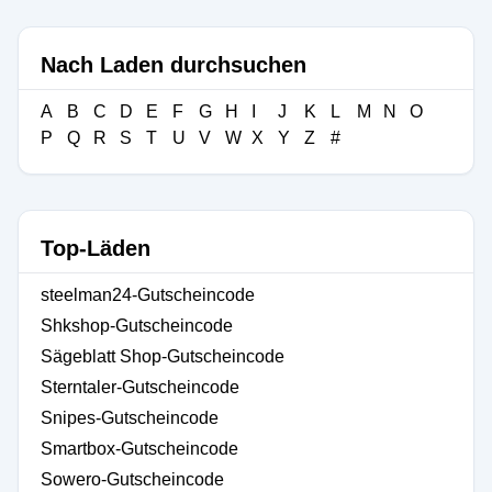
Nach Laden durchsuchen
A
B
C
D
E
F
G
H
I
J
K
L
M
N
O
P
Q
R
S
T
U
V
W
X
Y
Z
#
Top-Läden
steelman24-Gutscheincode
Shkshop-Gutscheincode
Sägeblatt Shop-Gutscheincode
Sterntaler-Gutscheincode
Snipes-Gutscheincode
Smartbox-Gutscheincode
Sowero-Gutscheincode