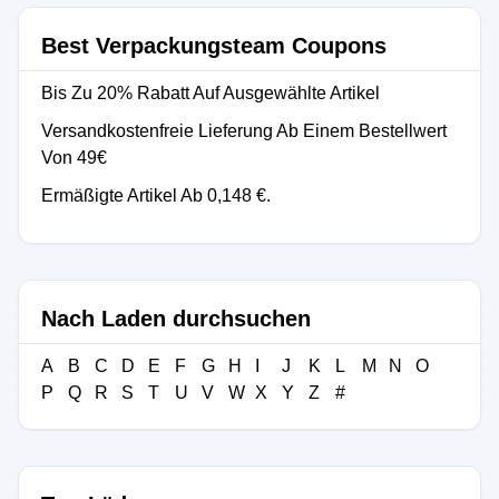
Best Verpackungsteam Coupons
Bis Zu 20% Rabatt Auf Ausgewählte Artikel
Versandkostenfreie Lieferung Ab Einem Bestellwert
Von 49€
Ermäßigte Artikel Ab 0,148 €.
Nach Laden durchsuchen
A
B
C
D
E
F
G
H
I
J
K
L
M
N
O
P
Q
R
S
T
U
V
W
X
Y
Z
#