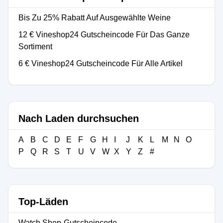
Bis Zu 25% Rabatt Auf Ausgewählte Weine
12 € Vineshop24 Gutscheincode Für Das Ganze
Sortiment
6 € Vineshop24 Gutscheincode Für Alle Artikel
Nach Laden durchsuchen
A
B
C
D
E
F
G
H
I
J
K
L
M
N
O
P
Q
R
S
T
U
V
W
X
Y
Z
#
Top-Läden
Watch Shop-Gutscheincode