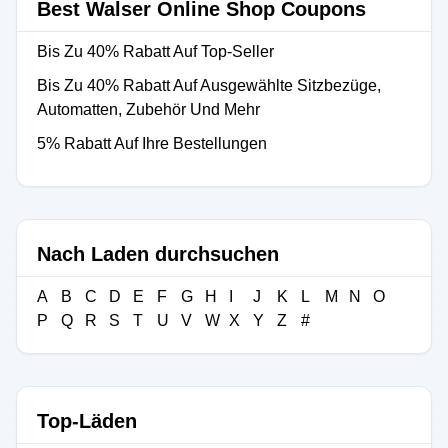
Best Walser Online Shop Coupons
Bis Zu 40% Rabatt Auf Top-Seller
Bis Zu 40% Rabatt Auf Ausgewählte Sitzbezüge,
Automatten, Zubehör Und Mehr
5% Rabatt Auf Ihre Bestellungen
Nach Laden durchsuchen
A
B
C
D
E
F
G
H
I
J
K
L
M
N
O
P
Q
R
S
T
U
V
W
X
Y
Z
#
Top-Läden