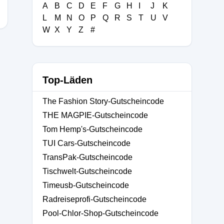
A
B
C
D
E
F
G
H
I
J
K
L
M
N
O
P
Q
R
S
T
U
V
W
X
Y
Z
#
Top-Läden
The Fashion Story-Gutscheincode
THE MAGPIE-Gutscheincode
Tom Hemp's-Gutscheincode
TUI Cars-Gutscheincode
TransPak-Gutscheincode
Tischwelt-Gutscheincode
Timeusb-Gutscheincode
Radreiseprofi-Gutscheincode
Pool-Chlor-Shop-Gutscheincode