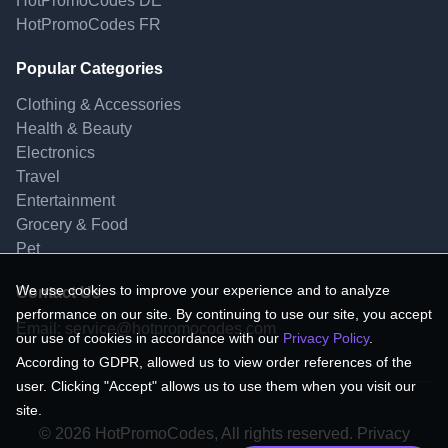
HotPromoCodes DE
HotPromoCodes FR
Popular Categories
Clothing & Accessories
Health & Beauty
Electronics
Travel
Entertainment
Grocery & Food
Pet
We use cookies to improve your experience and to analyze
Contact Us
performance on our site. By continuing to use our site, you accept
Email:
service@hotpromocodes.com
our use of cookies in accordance with our
Privacy Policy
.
According to GDPR, allowed us to view order references of the
user. Clicking "Accept" allows us to use them when you visit our
site.
© 2026 HotPromoCodes, All rights reserved. Privacy