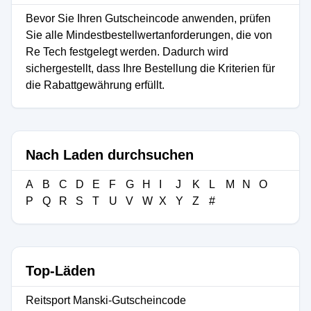
Bevor Sie Ihren Gutscheincode anwenden, prüfen
Sie alle Mindestbestellwertanforderungen, die von
Re Tech festgelegt werden. Dadurch wird
sichergestellt, dass Ihre Bestellung die Kriterien für
die Rabattgewährung erfüllt.
Nach Laden durchsuchen
A
B
C
D
E
F
G
H
I
J
K
L
M
N
O
P
Q
R
S
T
U
V
W
X
Y
Z
#
Top-Läden
Reitsport Manski-Gutscheincode