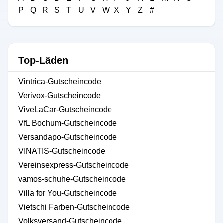
P
Q
R
S
T
U
V
W
X
Y
Z
#
Top-Läden
Vintrica-Gutscheincode
Verivox-Gutscheincode
ViveLaCar-Gutscheincode
VfL Bochum-Gutscheincode
Versandapo-Gutscheincode
VINATIS-Gutscheincode
Vereinsexpress-Gutscheincode
vamos-schuhe-Gutscheincode
Villa for You-Gutscheincode
Vietschi Farben-Gutscheincode
Volksversand-Gutscheincode