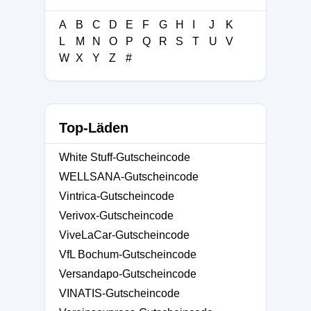
A
B
C
D
E
F
G
H
I
J
K
L
M
N
O
P
Q
R
S
T
U
V
W
X
Y
Z
#
Top-Läden
White Stuff-Gutscheincode
WELLSANA-Gutscheincode
Vintrica-Gutscheincode
Verivox-Gutscheincode
ViveLaCar-Gutscheincode
VfL Bochum-Gutscheincode
Versandapo-Gutscheincode
VINATIS-Gutscheincode