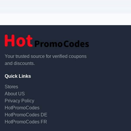
Your trusted source for verified coupons
and discounts.
Quick Links
Stores
About US
Privacy Policy
HotPromoCodes
HotPromoCodes DE
HotPromoCodes FR