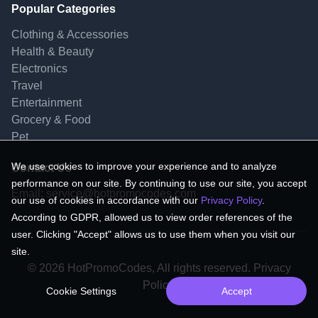
Popular Categories
Clothing & Accessories
Health & Beauty
Electronics
Travel
Entertainment
Grocery & Food
Pet
We use cookies to improve your experience and to analyze
Contact Us
performance on our site. By continuing to use our site, you accept
Email:
service@hotpromocodes.com
our use of cookies in accordance with our
Privacy Policy
.
According to GDPR, allowed us to view order references of the
user. Clicking "Accept" allows us to use them when you visit our
site.
© 2026 HotPromoCodes, All rights reserved. Privacy
Policy.
Cookie Settings
Accept