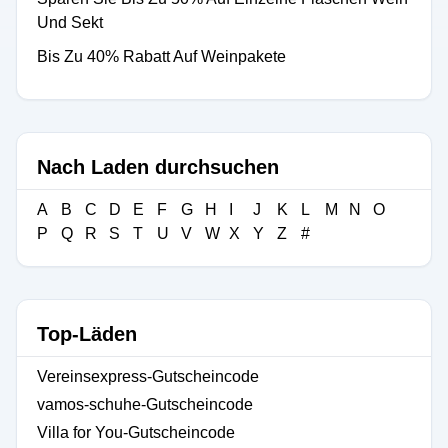
Und Sekt
Bis Zu 40% Rabatt Auf Weinpakete
Nach Laden durchsuchen
A
B
C
D
E
F
G
H
I
J
K
L
M
N
O
P
Q
R
S
T
U
V
W
X
Y
Z
#
Top-Läden
Vereinsexpress-Gutscheincode
vamos-schuhe-Gutscheincode
Villa for You-Gutscheincode