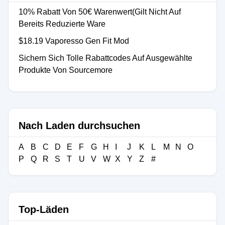
10% Rabatt Von 50€ Warenwert(Gilt Nicht Auf
Bereits Reduzierte Ware
$18.19 Vaporesso Gen Fit Mod
Sichern Sich Tolle Rabattcodes Auf Ausgewählte
Produkte Von Sourcemore
Nach Laden durchsuchen
A
B
C
D
E
F
G
H
I
J
K
L
M
N
O
P
Q
R
S
T
U
V
W
X
Y
Z
#
Top-Läden