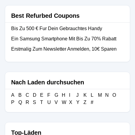
Best Refurbed Coupons
Bis Zu 500 € Fur Dein Gebrauchtes Handy
Ein Samsung Smartphone Mit Bis Zu 70% Rabatt
Erstmalig Zum Newsletter Anmelden, 10€ Sparen
Nach Laden durchsuchen
A
B
C
D
E
F
G
H
I
J
K
L
M
N
O
P
Q
R
S
T
U
V
W
X
Y
Z
#
Top-Läden