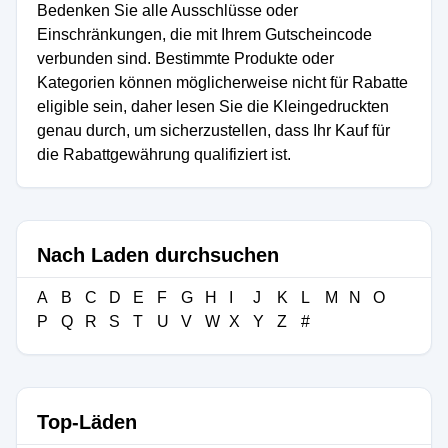
Bedenken Sie alle Ausschlüsse oder
Einschränkungen, die mit Ihrem Gutscheincode
verbunden sind. Bestimmte Produkte oder
Kategorien können möglicherweise nicht für Rabatte
eligible sein, daher lesen Sie die Kleingedruckten
genau durch, um sicherzustellen, dass Ihr Kauf für
die Rabattgewährung qualifiziert ist.
Nach Laden durchsuchen
A
B
C
D
E
F
G
H
I
J
K
L
M
N
O
P
Q
R
S
T
U
V
W
X
Y
Z
#
Top-Läden