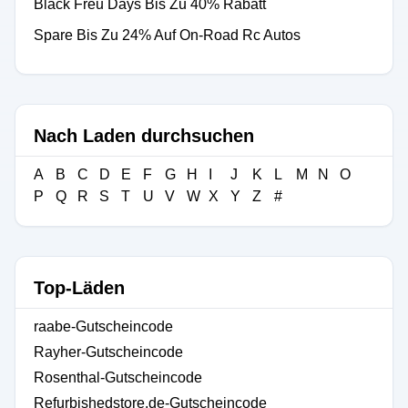
Black Freu Days Bis Zu 40% Rabatt
Spare Bis Zu 24% Auf On-Road Rc Autos
Nach Laden durchsuchen
A
B
C
D
E
F
G
H
I
J
K
L
M
N
O
P
Q
R
S
T
U
V
W
X
Y
Z
#
Top-Läden
raabe-Gutscheincode
Rayher-Gutscheincode
Rosenthal-Gutscheincode
Refurbishedstore.de-Gutscheincode