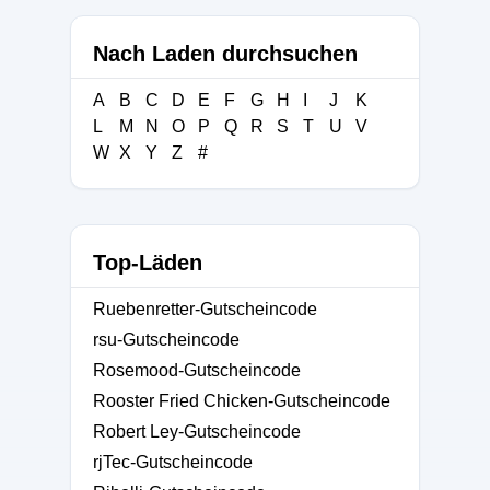
Nach Laden durchsuchen
A
B
C
D
E
F
G
H
I
J
K
L
M
N
O
P
Q
R
S
T
U
V
W
X
Y
Z
#
Top-Läden
Ruebenretter-Gutscheincode
rsu-Gutscheincode
Rosemood-Gutscheincode
Rooster Fried Chicken-Gutscheincode
Robert Ley-Gutscheincode
rjTec-Gutscheincode