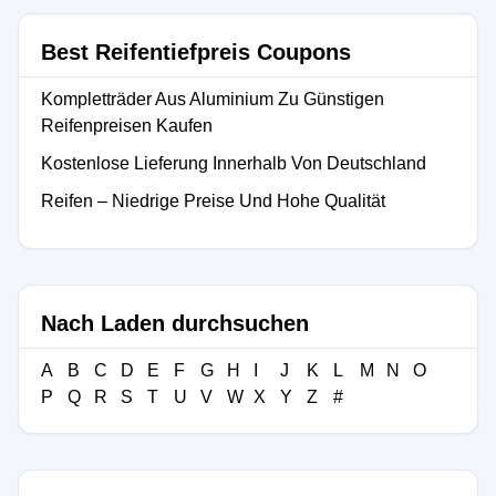
Best Reifentiefpreis Coupons
Kompletträder Aus Aluminium Zu Günstigen
Reifenpreisen Kaufen
Kostenlose Lieferung Innerhalb Von Deutschland
Reifen – Niedrige Preise Und Hohe Qualität
Nach Laden durchsuchen
A
B
C
D
E
F
G
H
I
J
K
L
M
N
O
P
Q
R
S
T
U
V
W
X
Y
Z
#