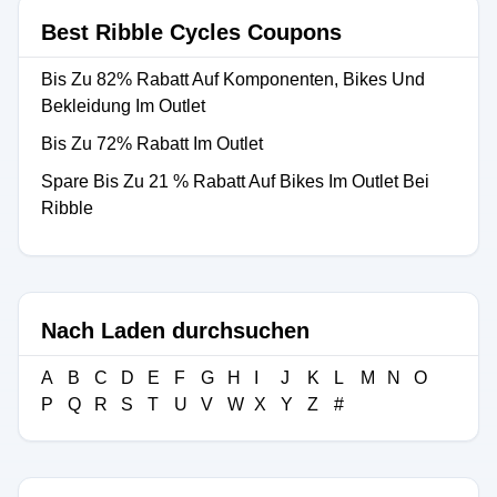
Best Ribble Cycles Coupons
Bis Zu 82% Rabatt Auf Komponenten, Bikes Und
Bekleidung Im Outlet
Bis Zu 72% Rabatt Im Outlet
Spare Bis Zu 21 % Rabatt Auf Bikes Im Outlet Bei
Ribble
Nach Laden durchsuchen
A
B
C
D
E
F
G
H
I
J
K
L
M
N
O
P
Q
R
S
T
U
V
W
X
Y
Z
#