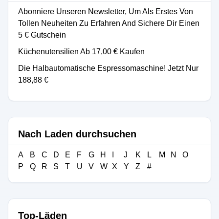
Abonniere Unseren Newsletter, Um Als Erstes Von
Tollen Neuheiten Zu Erfahren And Sichere Dir Einen
5 € Gutschein
Küchenutensilien Ab 17,00 € Kaufen
Die Halbautomatische Espressomaschine! Jetzt Nur
188,88 €
Nach Laden durchsuchen
A
B
C
D
E
F
G
H
I
J
K
L
M
N
O
P
Q
R
S
T
U
V
W
X
Y
Z
#
Top-Läden